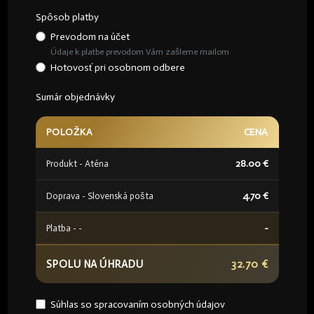
Spôsob platby
Prevodom na účet
Údaje k platbe prevodom Vám zašleme mailom
Hotovosť pri osobnom odbere
Sumár objednávky
POLOŽKA
CENA
28.00 €
Produkt - Aténa
4.70
€
Doprava -
Slovenská pošta
-
Platba -
-
32.70
€
SPOLU NA ÚHRADU
Súhlas so spracovaním osobných údajov